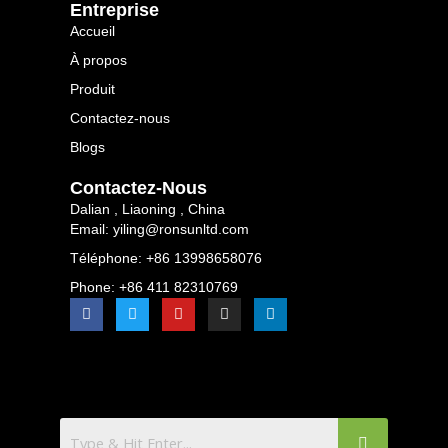
​​entreprise​​
Accueil
À propos
Produit
Contactez-nous
Blogs
Contactez-Nous
Dalian , Liaoning , China
Email: yiling@ronsunltd.com
Téléphone: +86 13998658076
Phone: +86 411 82310769
F
T
Y
I
L
a
w
o
n
i
c
i
u
s
n
e
t
t
t
k
b
t
u
a
e
o
e
b
g
d
o
r
e
r
i
k
a
n
m