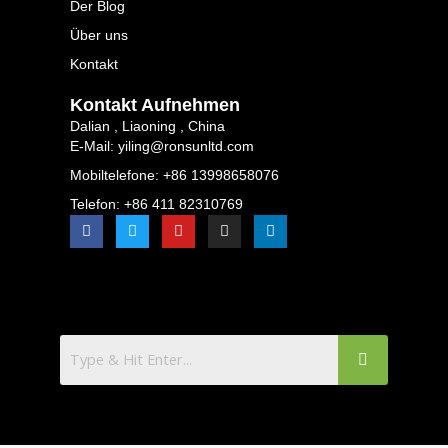
Der Blog
Über uns
Kontakt
Kontakt Aufnehmen
Dalian , Liaoning , China
E-Mail: yiling@ronsunltd.com
Mobiltelefone: +86 13998658076
Telefon: +86 411 82310769
F
T
Y
I
L
a
w
o
n
i
c
i
u
s
n
e
t
t
t
k
b
t
u
a
e
o
e
b
g
d
o
r
e
r
i
k
a
n
m