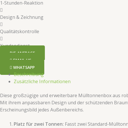
1-Stunden-Reaktion
​​Design & Zeichnung​​
​​Qualitätskontrolle​​
​​Kundendienst​​
​​DIE ANFRAGE​​
EMAIL US
WHATSAPP
Beschreibung
Zusätzliche Informationen
Diese großzügige und erweiterbare Mülltonnenbox aus robu
Mit ihrem anpassbaren Design und der schützenden Braunto
Erscheinungsbild jedes Außenbereichs.
​Platz für zwei Tonnen:​
​ Fasst zwei Standard-Müllton