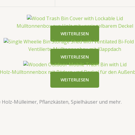
Mülltonnenbox aus Holz mit verriegelbarem Deckel
WEITERLESEN
​​Ventilierte Mülltonnenbox mit Klappdach​​
WEITERLESEN
Holz-Mülltonnenbox mit Rädern und Deckel für den Außen
WEITERLESEN
ve Holz-Mülleimer, Pflanzkästen, Spielhäuser und mehr.​​