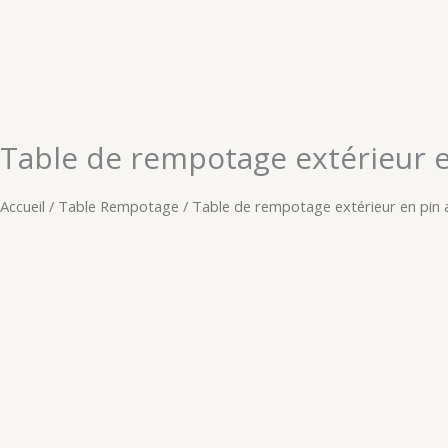
Aller
au
contenu
Table de rempotage extérieur e
Accueil
/
Table Rempotage
/ Table de rempotage extérieur en pin a