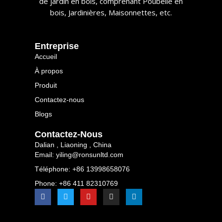
de jardin en bois, comprenant Poubelle en
bois, Jardinières, Maisonnettes, etc.​​
​​entreprise​​
Accueil
À propos
Produit
Contactez-nous
Blogs
Contactez-Nous
Dalian , Liaoning , China
Email: yiling@ronsunltd.com
Téléphone: +86 13998658076
Phone: +86 411 82310769
F
T
Y
I
L
a
w
o
n
i
c
i
u
s
n
e
t
t
t
k
b
t
u
a
e