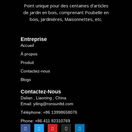
​​Point unique pour des centaines d’articles
de jardin en bois, comprenant Poubelle en
bois, Jardinières, Maisonnettes, etc.​​
​​entreprise​​
Accueil
À propos
Produit
Contactez-nous
Blogs
Contactez-Nous
Dalian , Liaoning , China
Email: yiling@ronsunltd.com
Téléphone: +86 13998658076
Phone: +86 411 82310769
F
T
Y
I
L
a
w
o
n
i