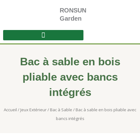
Aller
RONSUN
au
contenu
Garden
Bac à sable en bois
pliable avec bancs
intégrés
Accueil
/
Jeux Extérieur
/
Bac à Sable
/ Bac à sable en bois pliable avec
bancs intégrés