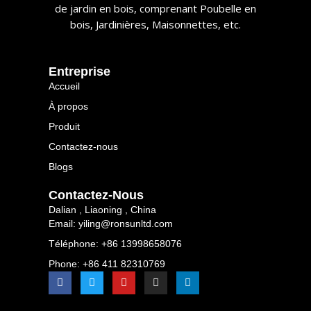
de jardin en bois, comprenant Poubelle en
bois, Jardinières, Maisonnettes, etc.​​
​​entreprise​​
Accueil
À propos
Produit
Contactez-nous
Blogs
Contactez-Nous
Dalian , Liaoning , China
Email: yiling@ronsunltd.com
Téléphone: +86 13998658076
Phone: +86 411 82310769
F
T
Y
I
L
a
w
o
n
i
c
i
u
s
n
e
t
t
t
k