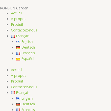
Aller
RONSUN Garden
au
Accueil
contenu
À propos
Produit
Contactez-nous
Français
English
Deutsch
Français
Español
Accueil
À propos
Produit
Contactez-nous
Français
English
Deutsch
Français