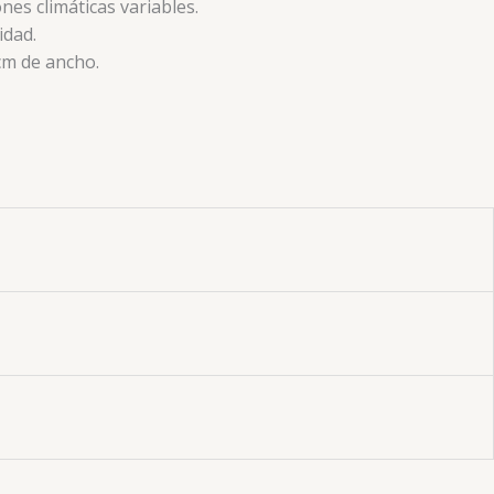
nes climáticas variables
.
cidad
.
 cm de ancho
.