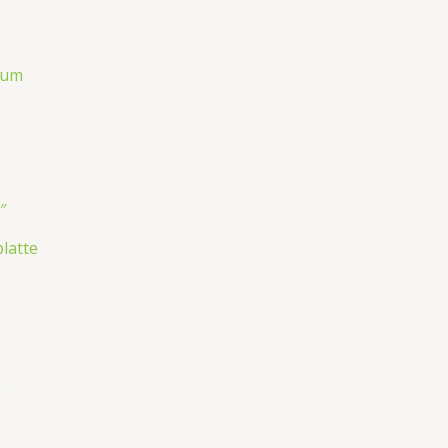
aum
latte