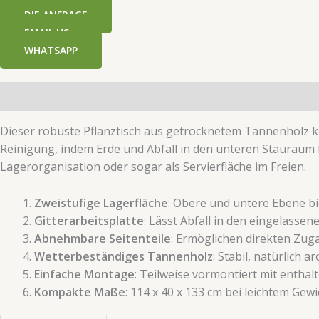
​​DIE ANFRAGE​​
EMAIL US
WHATSAPP
Beschreibung
Zusätzliche Informationen
Dieser robuste Pflanztisch aus getrocknetem Tannenholz kom
Reinigung, indem Erde und Abfall in den unteren Stauraum f
Lagerorganisation oder sogar als Servierfläche im Freien.
​Zweistufige Lagerfläche​
​: Obere und untere Ebene b
​Gitterarbeitsplatte​
​: Lässt Abfall in den eingelasse
​Abnehmbare Seitenteile​
​: Ermöglichen direkten Zu
​Wetterbeständiges Tannenholz​
​: Stabil, natürlich
​Einfache Montage​
​: Teilweise vormontiert mit enth
​Kompakte Maße​
​: 114 x 40 x 133 cm bei leichtem Gew