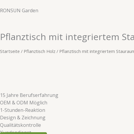
Zum
RONSUN Garden
Inhalt
springen
Pflanztisch mit integriertem S
Startseite
/
Pflanztisch Holz
/ Pflanztisch mit integriertem Staurau
​​15 Jahre Berufserfahrung​​
OEM & ODM Möglich
1-Stunden-Reaktion
​​Design & Zeichnung​​
​​Qualitätskontrolle​​
​​Kundendienst​​