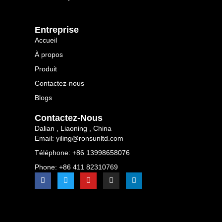
​​entreprise​​
Accueil
À propos
Produit
Contactez-nous
Blogs
Contactez-Nous
Dalian , Liaoning , China
Email: yiling@ronsunltd.com
Téléphone: +86 13998658076
Phone: +86 411 82310769
F
T
Y
I
L
a
w
o
n
i
c
i
u
s
n
e
t
t
t
k
b
t
u
a
e
o
e
b
g
d
o
r
e
r
i