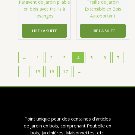
Paravent de jardin pliable
Treillis de Jardin
en bois avec treillis à
Extensible en Bois
losanges
Autoportant
LIRE LA SUITE
LIRE LA SUITE
←
1
2
3
4
5
6
7
…
15
16
17
→
​​Point unique pour des centaines d’articles
de jardin en bois, comprenant Poubelle en
bois, Jardinières, Maisonnettes, etc.​​